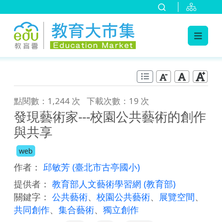
:::
跳到主要內容
:::
點閱數：1,244 次
下載次數：19 次
發現藝術家---校園公共藝術的創作
與共享
web
作者：
邱敏芳
(臺北市古亭國小)
提供者：
教育部人文藝術學習網
(教育部)
關鍵字：
公共藝術
、
校園公共藝術
、
展覽空間
、
共同創作
、
集合藝術
、
獨立創作