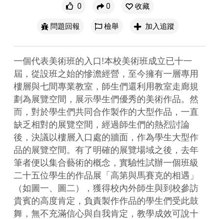
0
0
收藏
問題回報
檢舉
加入追蹤
一個代表美術班的入口!本校美術班成立已十一
屆，從設班之始的慘澹經營，至今擁有一層專用
樓層與七間專業教室，師生們還利用教室走廊規
劃為展覽空間，展示學生們優秀的美術作品。然
而，對於學生們共同合作製作的大型作品，一直
缺乏相對的展覽空間，經過師生們的熱烈討論
後，決議以樓層入口處的牆面，作為學生大型作
品的展覽空間。有了明確的展覽場域之後，去年
筆者便以集合藝術的概念，實驗性試辦一個班級
二十五位學生的作品展「高第與馬賽克的相遇」
（如圖一、圖二），獲得校內外師生與到校參訪
貴賓的高度肯定，負責製作作品的學生們受此鼓
舞，無不充滿信心與自我肯定，教學成效可說十