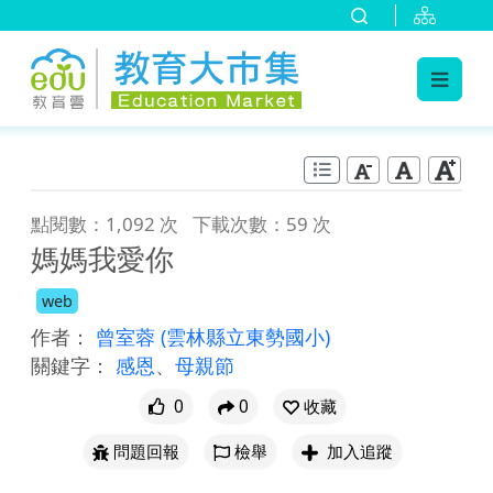
:::
跳到主要內容
:::
點閱數：1,092 次
下載次數：59 次
媽媽我愛你
web
作者：
曾室蓉
(雲林縣立東勢國小)
關鍵字：
感恩
、
母親節
0
0
收藏
問題回報
檢舉
加入追蹤