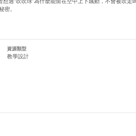
曾想過“吹吹球”為什麼能留在空中上下飄動，不會被吹走
的秘密。
資源類型
教學設計