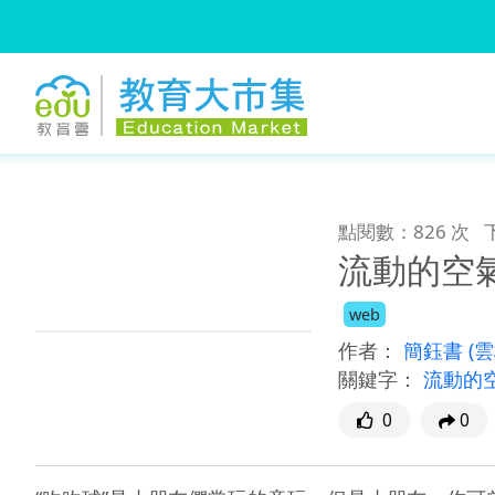
:::
跳到主要內容
:::
點閱數：826 次
流動的空
web
作者：
簡鈺書
(
關鍵字：
流動的
0
0