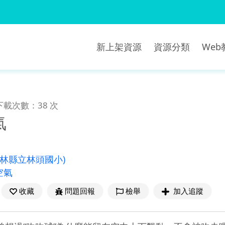
新上架資源
資源分類
We
下載次數：38 次
氣
雲林縣立林頭國小)
空氣
收藏
問題回報
檢舉
加入追蹤