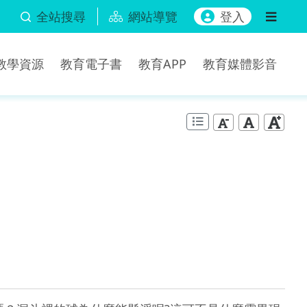
全站搜尋
網站導覽
登入
b教學資源
教育電子書
教育APP
教育媒體影音