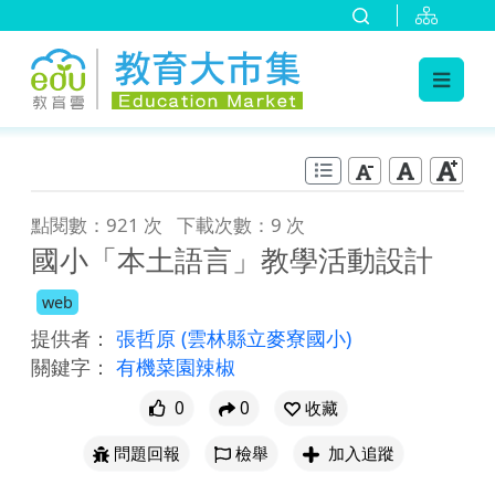
:::
跳到主要內容
:::
點閱數：921 次
下載次數：9 次
國小「本土語言」教學活動設計
web
提供者：
張哲原
(雲林縣立麥寮國小)
關鍵字：
有機菜園辣椒
0
0
收藏
問題回報
檢舉
加入追蹤