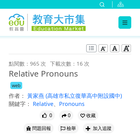
:::
跳到主要內容
:::
點閱數：965 次
下載次數：16 次
Relative Pronouns
web
作者：
黃家燕
(高雄市私立復華高中附設國中)
關鍵字：
Relative
、
Pronouns
0
0
收藏
問題回報
檢舉
加入追蹤