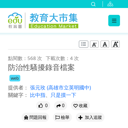
:::
跳到主要內容
:::
點閱數：568 次
下載次數：4 次
防治性騷擾錄音檔案
web
提供者：
張元玫
(高雄市立英明國中)
關鍵字：
比中指
、
只是摸一下
0
0
收藏
問題回報
檢舉
加入追蹤