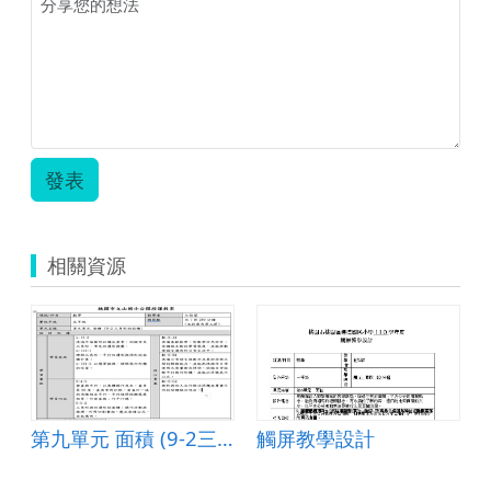
發表
相關資源
與廣告顏料應用
第九單元 面積 (9-2三角形的面積)
觸屏教學設計