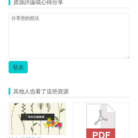
資源評論或心得分享
_
國
小
組
_
東
光-
-
向
珍
儀.zip
發表
其他人也看了這些資源