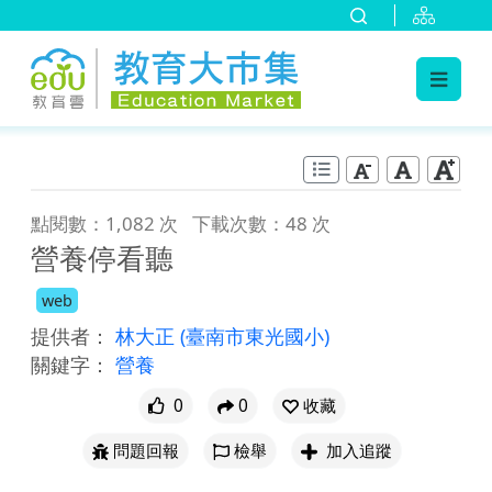
:::
跳到主要內容
:::
點閱數：1,082 次
下載次數：48 次
營養停看聽
web
提供者：
林大正
(臺南市東光國小)
關鍵字：
營養
0
0
收藏
問題回報
檢舉
加入追蹤