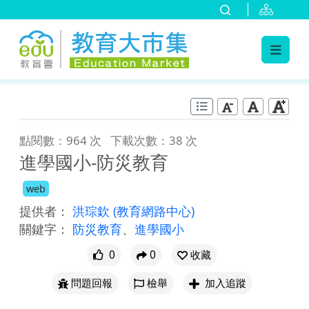
:::
跳到主要內容
:::
點閱數：964 次
下載次數：38 次
進學國小-防災教育
web
提供者：
洪琮欽
(教育網路中心)
關鍵字：
防災教育
、
進學國小
0
0
收藏
問題回報
檢舉
加入追蹤