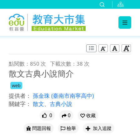
:::
跳到主要內容
:::
點閱數：850 次
下載次數：38 次
散文古典小說簡介
web
提供者：
孫金珠
(臺南市南寧高中)
關鍵字：
散文
、
古典小說
0
0
收藏
問題回報
檢舉
加入追蹤