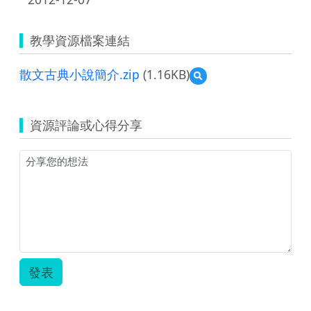
教學資源檔案連結
散文古典小說簡介.zip
(1.16KB)
預
覽
散
文
資源評論或心得分享
古
典
小
說
簡
介.zip
發表