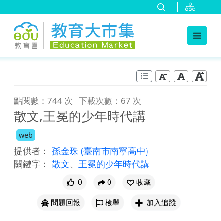
:::
跳到主要內容
:::
點閱數：744 次
下載次數：67 次
散文,王冕的少年時代講
web
提供者：
孫金珠
(臺南市南寧高中)
關鍵字：
散文
、
王冕的少年時代講
0
0
收藏
問題回報
檢舉
加入追蹤