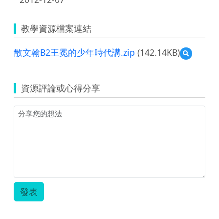
教學資源檔案連結
散文翰B2王冕的少年時代講.zip
(142.14KB)
預
覽
散
文
資源評論或心得分享
翰
B2
王
冕
的
少
年
時
代
講.zip
發表