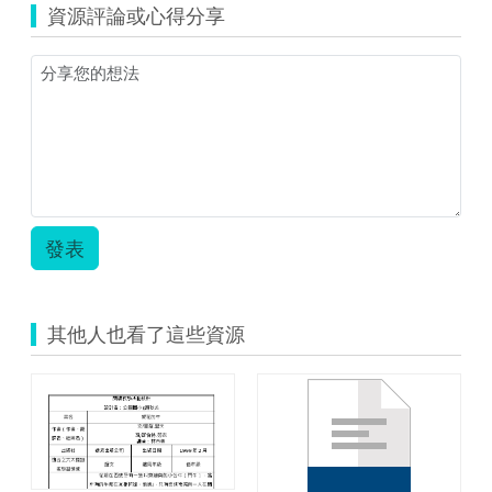
資源評論或心得分享
初
開
愛
生
命
教
案
夏
慧
珍.zip
發表
其他人也看了這些資源