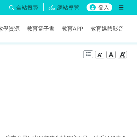
全站搜尋
網站導覽
登入
b教學資源
教育電子書
教育APP
教育媒體影音