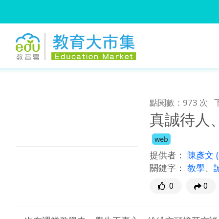
:::
跳到主要內容
:::
點閱數：973 次
真誠待人
web
提供者：
陳彥文
關鍵字：
教學
、
0
0