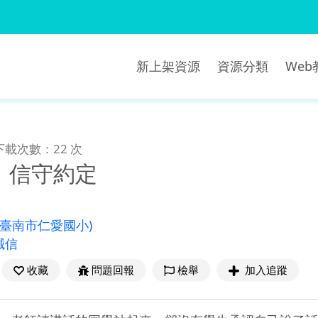
新上架資源
資源分類
We
下載次數：22 次
、信守約定
(臺南市仁愛國小)
誠信
收藏
問題回報
檢舉
加入追蹤