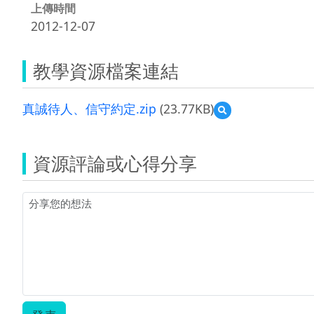
上傳時間
2012-12-07
教學資源檔案連結
真誠待人、信守約定.zip
(23.77KB)
預
覽
真
誠
資源評論或心得分享
待
人、
信
守
約
定.zip