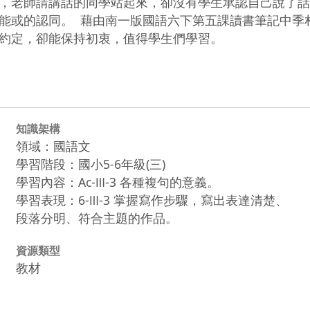
，老師請講話的同學站起來，卻沒有學生承認自己說了話
能或的認同。  藉由南一版國語六下第五課讀書筆記中
約定，卻能保持初衷，值得學生們學習。  
知識架構
領域：國語文
學習階段：國小5-6年級(三)
學習內容：Ac-Ⅲ-3 各種複句的意義。
學習表現：6-Ⅲ-3 掌握寫作步驟，寫出表達清楚、
段落分明、符合主題的作品。
資源類型
教材