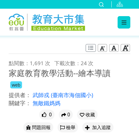
:::
跳到主要內容
:::
點閱數：1,691 次
下載次數：24 次
家庭教育教學活動--繪本導讀
web
提供者：
武師戎
(臺南市海佃國小)
關鍵字：
無敵鐵媽媽
0
0
收藏
問題回報
檢舉
加入追蹤