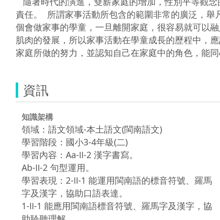
   隨著時代的演進，雙薪家庭的增加，性別平等觀念的普及，連帶使得家事活動隨之產生「質」變，「家務處理」已經從過去母親一個人的責任，轉變為全家人的
責任。  所謂家事活動所包含的範圍非常的廣泛，
個會做家事的學童，一旦離開家庭，很容易就可以融
肌肉的發展，所以家事活動在學童成長的歷程中，應該
家庭所做的努力，並認知自己在家庭中的角色，能同
資訊
知識架構
領域：語文領域-本土語文(閩南語文)
學習階段：國小3-4年級(二)
學習內容：Aa-Ⅱ-2 漢字書寫。
Ab-Ⅱ-2 句型運用。
學習表現：2-Ⅱ-1 能運用閩南語的標音符號、羅馬
字及漢字，協助口語表達。
1-Ⅱ-1 能應用閩南語標音符號、羅馬字及漢字，協
助聆聽理解。