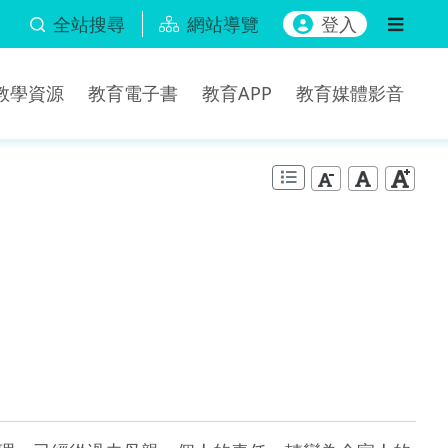
全站搜尋
網站導覽
登入
b教學資源
教育電子書
教育APP
教育媒體影音