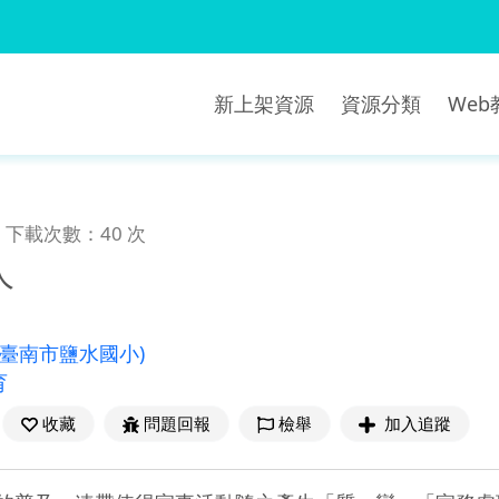
新上架資源
資源分類
We
下載次數：40 次
人
(臺南市鹽水國小)
育
收藏
問題回報
檢舉
加入追蹤