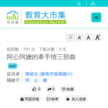
:::
跳到主要內容
:::
點閱數：791 次
下載次數：9 次
阿公阿嬤的牽手情三部曲
web
提供者：
陳炳文
(臺南市復興國小)
關鍵字：
阿
、
公
、
嬤
0
0
收藏
問題回報
檢舉
加入追蹤