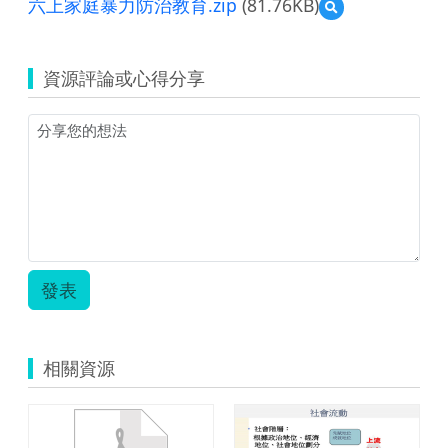
六上家庭暴力防治教育.zip
(81.76KB)
預
覽
六
上
資源評論或心得分享
家
庭
暴
力
防
治
教
育.zip
發表
相關資源