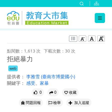
:::
跳到主要內容
:::
點閱數：1,613 次
下載次數：30 次
拒絕暴力
web
提供者：
李雅雪
(臺南市博愛國小)
關鍵字：
感受
、
家暴
0
0
收藏
問題回報
檢舉
加入追蹤