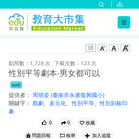
:::
跳到主要內容
:::
點閱數：1,728 次
下載次數：123 次
性別平等劇本-男女都可以
web
提供者：
周萌姿
(臺南市永康復興國小)
關鍵字：
戲劇
、
多元化
、
性別平等
、
性別刻板印
象
0
0
收藏
問題回報
檢舉
加入追蹤