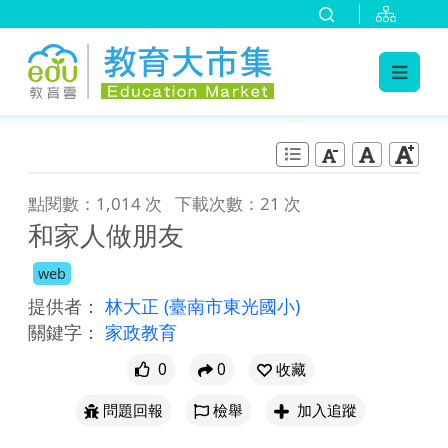
:::
跳到主要內容
:::
點閱數：1,014 次
下載次數：21 次
和家人做朋友
web
提供者：
林大正
(臺南市東光國小)
關鍵字：
家政教育
0
0
收藏
問題回報
檢舉
加入追蹤