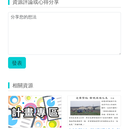
資源評論或心得分享
版
運
動
情
境
成
就
目
標
簡
報.zip
發表
相關資源