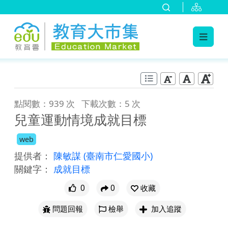
:::
跳到主要內容
:::
點閱數：939 次
下載次數：5 次
兒童運動情境成就目標
web
提供者：
陳敏謀
(臺南市仁愛國小)
關鍵字：
成就目標
0
0
收藏
問題回報
檢舉
加入追蹤