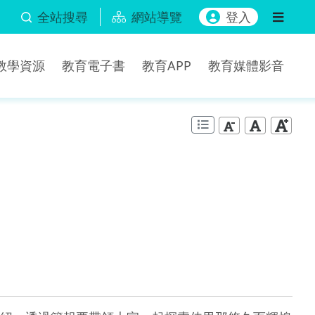
全站搜尋
網站導覽
登入
b教學資源
教育電子書
教育APP
教育媒體影音