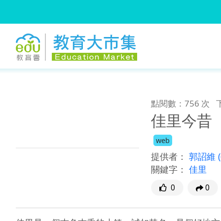
:::
跳到主要內容
:::
點閱數：756 次
佳里今昔
web
提供者：
郭詔維
關鍵字：
佳里
0
0