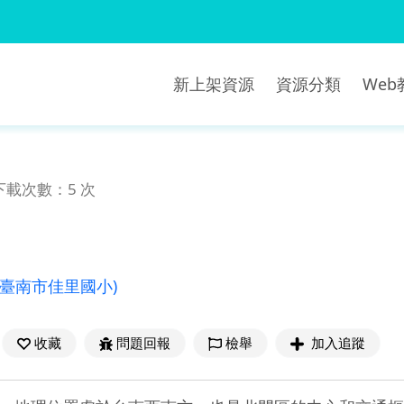
新上架資源
資源分類
We
下載次數：5 次
(臺南市佳里國小)
收藏
問題回報
檢舉
加入追蹤