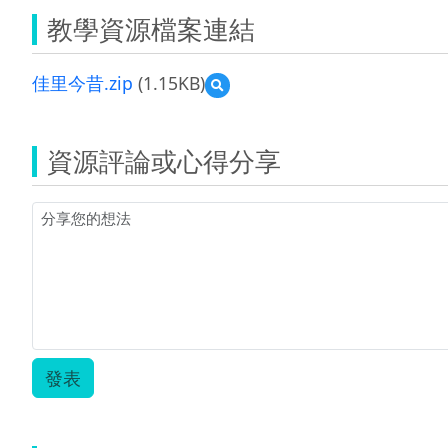
教學資源檔案連結
佳里今昔.zip
(1.15KB)
預
覽
佳
里
資源評論或心得分享
今
昔.zip
發表