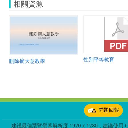
相關資源
性別平等教育
刪除摘大意教學
:::
問題回報
建議最佳瀏覽螢幕解析度 1920 x 1280，建議使用 Chr