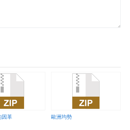
的因革
歐洲均勢