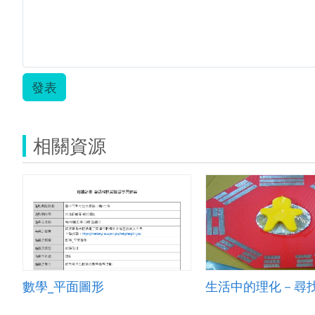
合
作
組
織
1.zip
發表
相關資源
數學_平面圖形