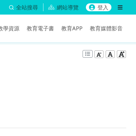
全站搜尋
網站導覽
登入
b教學資源
教育電子書
教育APP
教育媒體影音