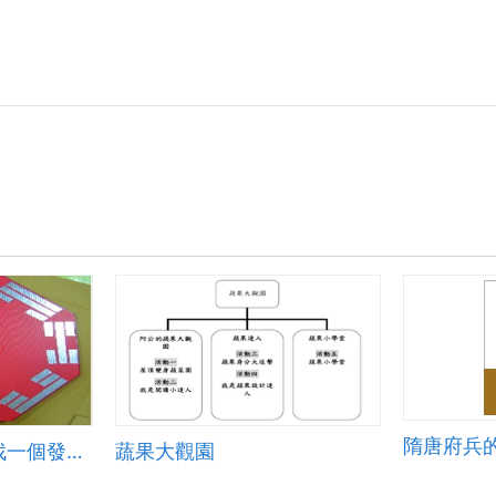
隋唐府兵
生活中的理化－尋找一個發洩的管道
蔬果大觀園