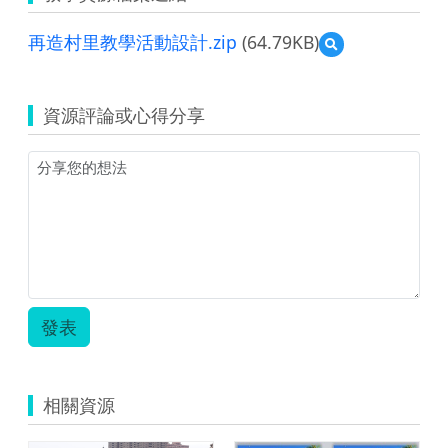
再造村里教學活動設計.zip
(64.79KB)
預
覽
再
造
資源評論或心得分享
村
里
教
學
活
動
設
計.zip
發表
相關資源