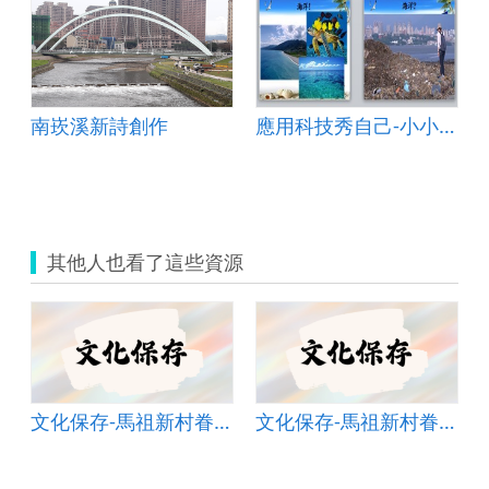
南崁溪新詩創作
應用科技秀自己-小小直播主&amp;海洋議題
其他人也看了這些資源
村文創園區
文化保存-馬祖新村眷村文創園區
文化保存-馬祖新村眷村文創園區