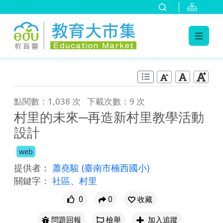
:::
跳到主要內容
:::
點閱數：1,038 次
下載次數：9 次
村里的未來─再造新村里教學活動
設計
web
提供者：
蕭堯駿
(臺南市楠西國小)
關鍵字：
社區
、
村里
0
0
收藏
問題回報
檢舉
加入追蹤