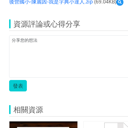
後營國小-陳麗因-我是字典小達人.zip
(69.04KB)
預
覽
後
營
資源評論或心得分享
國
小-
陳
麗
因-
我
是
字
典
小
達
人.z
發表
相關資源