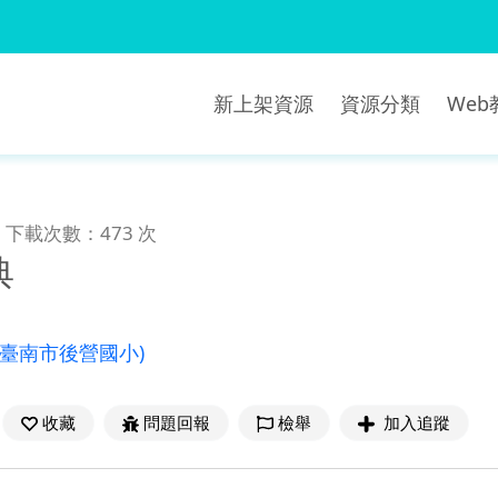
新上架資源
資源分類
We
下載次數：473 次
典
(臺南市後營國小)
收藏
問題回報
檢舉
加入追蹤