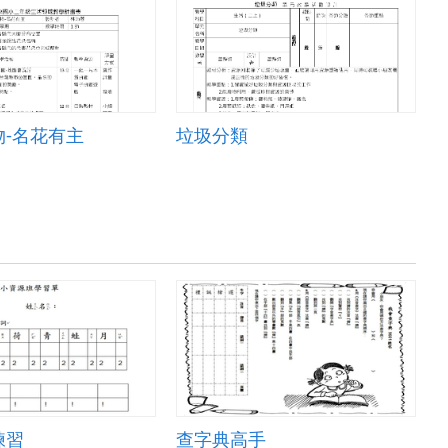
-名花有主
垃圾分類
練習
查字典高手