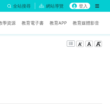
全站搜尋
網站導覽
登入
b教學資源
教育電子書
教育APP
教育媒體影音