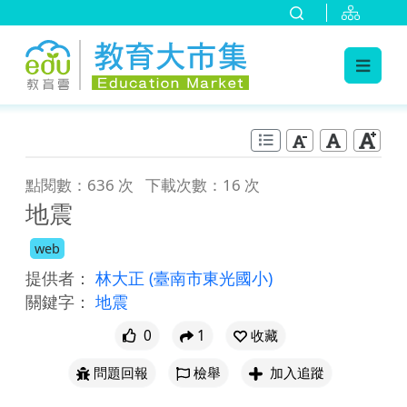
:::
跳到主要內容
:::
點閱數：636 次
下載次數：16 次
地震
web
提供者：
林大正
(臺南市東光國小)
關鍵字：
地震
0
1
收藏
問題回報
檢舉
加入追蹤