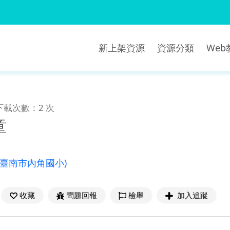
新上架資源
資源分類
We
下載次數：2 次
童
(臺南市內角國小)
收藏
問題回報
檢舉
加入追蹤