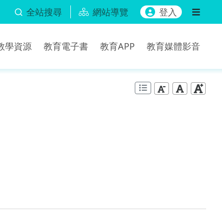
全站搜尋
網站導覽
登入
b教學資源
教育電子書
教育APP
教育媒體影音