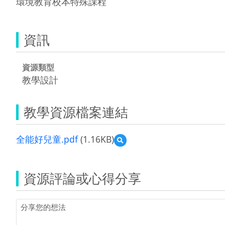
環境教育校本特殊課程
資訊
資源類型
教學設計
教學資源檔案連結
全能好兒童.pdf
(1.16KB)
預
覽
全
能
資源評論或心得分享
好
兒
童.pdf