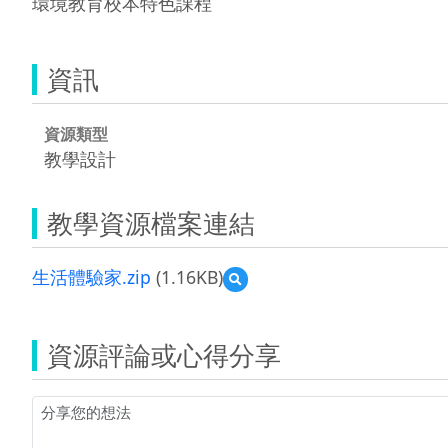
環境教育校本特色課程
資訊
資源類型
教學設計
教學資源檔案連結
生活體驗家.zip
(1.16KB)
預
覽
生
活
資源評論或心得分享
體
驗
家.zip