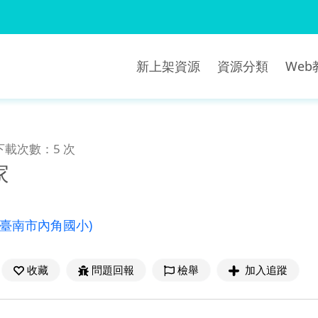
新上架資源
資源分類
We
下載次數：5 次
家
(臺南市內角國小)
收藏
問題回報
檢舉
加入追蹤