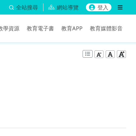
全站搜尋
網站導覽
登入
b教學資源
教育電子書
教育APP
教育媒體影音