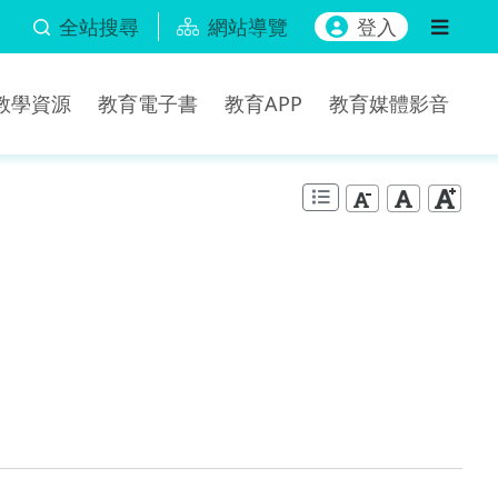
全站搜尋
網站導覽
登入
b教學資源
教育電子書
教育APP
教育媒體影音