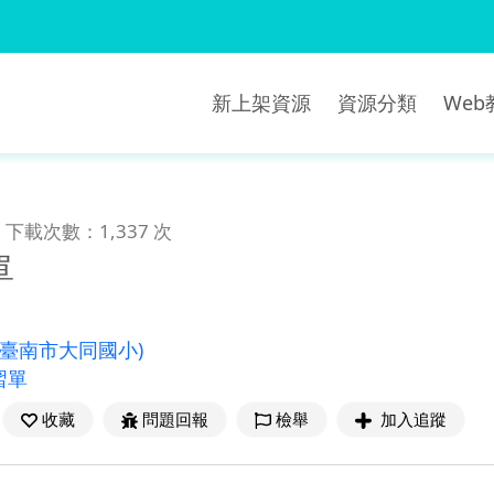
新上架資源
資源分類
We
下載次數：1,337 次
單
(臺南市大同國小)
習單
收藏
問題回報
檢舉
加入追蹤