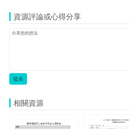
生
字
資源評論或心得分享
預
習
單.zip
發表
相關資源