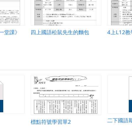
一堂課》
四上國語松鼠先生的麵包
4上L12
二下國語
標點符號學習單2