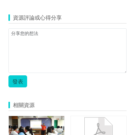
覽
海
佃
資源評論或心得分享
國
中
_
洪
薇
嘉
_
天
賦
的
禮
發表
物.zip
相關資源