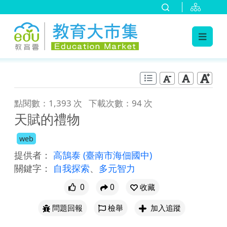
:::
跳到主要內容
:::
點閱數：1,393 次
下載次數：94 次
天賦的禮物
web
提供者：
高鵠泰
(臺南市海佃國中)
關鍵字：
自我探索
、
多元智力
0
0
收藏
問題回報
檢舉
加入追蹤