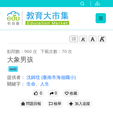
:::
跳到主要內容
:::
點閱數：960 次
下載次數：70 次
大象男孩
web
提供者：
沈錦玟
(臺南市海佃國小)
關鍵字：
生命
、
人生
0
0
收藏
問題回報
檢舉
加入追蹤