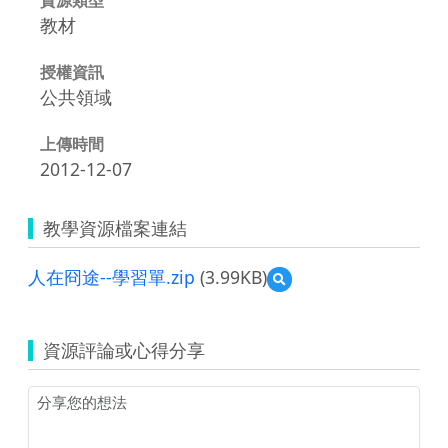
教材
授權資訊
公共領域
上傳時間
2012-12-07
教學資源檔案連結
人在冏途--學習單.zip
(3.99KB)
預
覽
人
在
資源評論或心得分享
冏
途-
-
學
習