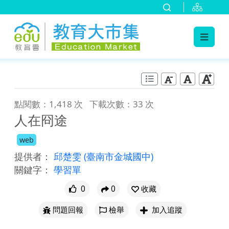
:::
跳到主要內容
:::
點閱數：1,418 次
下載次數：33 次
人在冏途
web
提供者：
邱楚雯
(臺南市金城國中)
關鍵字：
學習單
0
0
收藏
問題回報
檢舉
加入追蹤