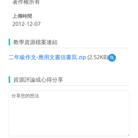
著作權所有
上傳時間
2012-12-07
教學資源檔案連結
二年級作文-應用文書信書寫.zip
(2.52KB)
預
覽
二
年
資源評論或心得分享
級
作
文-
應
用
文
書
信
書
寫.zip