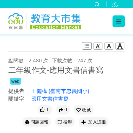
:::
跳到主要內容
:::
點閱數：2,480 次
下載次數：247 次
二年級作文-應用文書信書寫
web
提供者：
王儷樺
(臺南市忠義國小)
關鍵字：
應用文書信書寫
0
0
收藏
問題回報
檢舉
加入追蹤