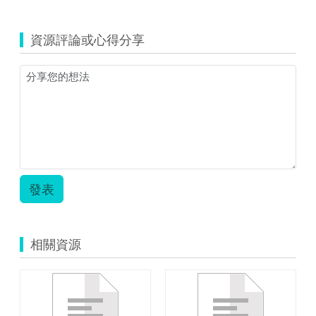
覽
一
年
資源評論或心得分享
級
廁
所
教
學.zip
發表
相關資源