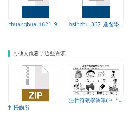
的自潔效果對不同的材料
chuanghua_1621_96國小資訊融入教學教案
hsinchu_367_進階學習單第6回
其他人也看了這些資源
注音符號學習單(ㄓㄔㄕㄖㄗㄘㄙ)
打掃廁所