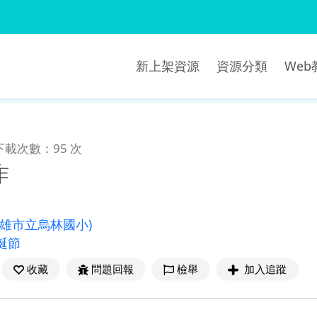
新上架資源
資源分類
We
下載次數：95 次
作
高雄市立烏林國小)
聖誕節
收藏
問題回報
檢舉
加入追蹤