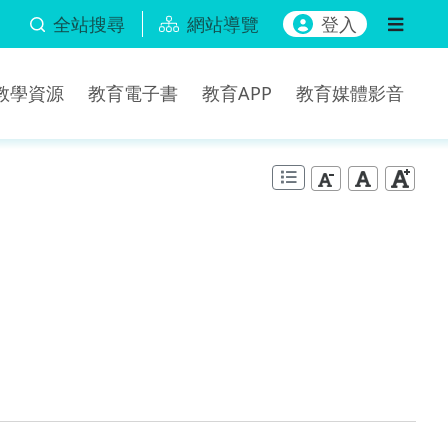
全站搜尋
網站導覽
登入
b教學資源
教育電子書
教育APP
教育媒體影音