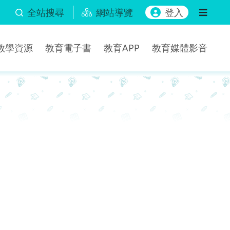
全站搜尋
網站導覽
登入
b教學資源
教育電子書
教育APP
教育媒體影音