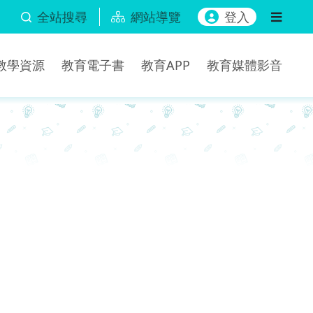
全站搜尋
網站導覽
登入
b教學資源
教育電子書
教育APP
教育媒體影音