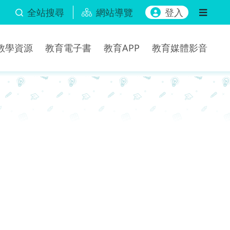
全站搜尋
網站導覽
登入
b教學資源
教育電子書
教育APP
教育媒體影音