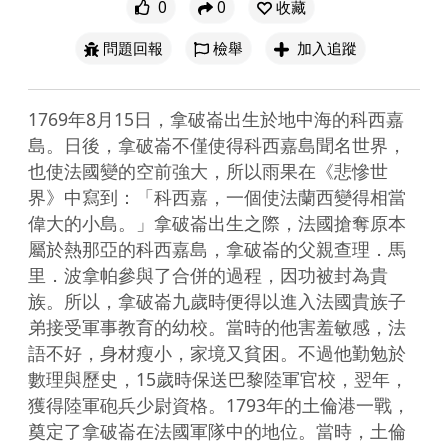
0
0
收藏
問題回報
檢舉
加入追蹤
1769年8月15日，拿破崙出生於地中海的科西嘉
島。日後，拿破崙不僅使得科西嘉島聞名世界，
也使法國變的空前強大，所以雨果在《悲慘世
界》中寫到：「科西嘉，一個使法蘭西變得相當
偉大的小島。」拿破崙出生之際，法國搶奪原本
屬於熱那亞的科西嘉島，拿破崙的父親查理．馬
里．波拿帕參與了合併的過程，因功被封為貴
族。所以，拿破崙九歲時便得以進入法國貴族子
弟接受軍事教育的幼校。當時的他害羞敏感，法
語不好，身材瘦小，家境又貧困。不過他勤勉於
數理與歷史，15歲時保送巴黎陸軍官校，翌年，
獲得陸軍砲兵少尉資格。1793年的土倫港一戰，
奠定了拿破崙在法國軍隊中的地位。當時，土倫