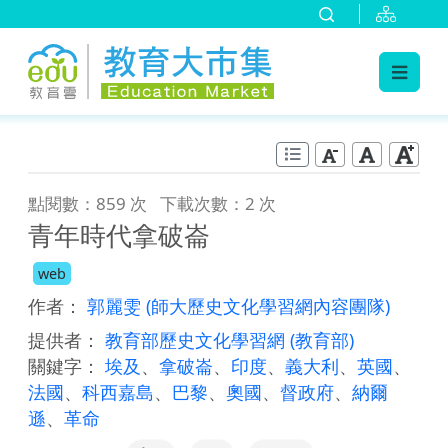
:::
跳到主要內容
:::
點閱數：859 次
下載次數：2 次
青年時代拿破崙
web
作者：
郭麗雯
(師大歷史文化學習網內容團隊)
提供者：
教育部歷史文化學習網
(教育部)
關鍵字：
埃及
、
拿破崙
、
印度
、
義大利
、
英國
、
法國
、
科西嘉島
、
巴黎
、
奧國
、
督政府
、
納爾
遜
、
革命