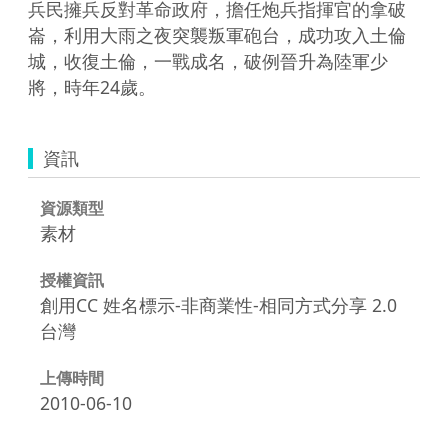
兵民擁兵反對革命政府，擔任炮兵指揮官的拿破
崙，利用大雨之夜突襲叛軍砲台，成功攻入土倫
城，收復土倫，一戰成名，破例晉升為陸軍少
將，時年24歲。
資訊
資源類型
素材
授權資訊
創用CC 姓名標示-非商業性-相同方式分享 2.0
台灣
上傳時間
2010-06-10