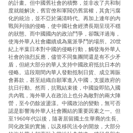
的計畫。但中國舊社會的積弊，並非改了共和制
度就能解決，舊官僚和軍閥仍舊當權，其貪污腐
化的統治，並不亞於滿清時代。再加上連年的內
戰與列強的侵略，使中國社會經濟長期呈現不穩
的狀態。而中國國內的政治鬥爭，卻飄洋過海，
使海外華人社會繼續成為黨派爭鬥的場所。20世
紀上半葉日本對中國的侵略行動，觸發海外華人
社會的強烈反應，儘管不同集團間還是有不少矛
盾，但絕大部分的華人支持中國政府抵抗日本的
侵略。這段期間內華人發動抵制日貨、成立籌賑
會募款，甚至組織自願軍進入中國，支援政府的
抗日行動。然而，抗戰結束後，中國旋即陷入國
共內戰，海外華人在政治上也分為敵對的兩大陣
營，至今仍餘波盪漾。中國政治的變動，無可否
認是影響海外華人社會團結的重要因素之一。但
至1960年代以後，隨著居留國土生華裔的生長、
同化政策的實施，以及移民法令的開放，大部分