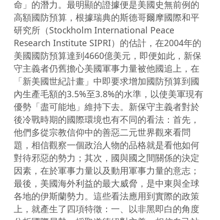
命」的潛力。最明顯的證據便是美國史無前例的
高額國防預算，根據瑞典的斯德哥爾摩國際和平
研究所（Stockholm International Peace 
Research Institute SIPRI）的估計，在2004年的
美國國防預算達到4660億美元，即便如此，新保
守主義者仍舊擔心美國軍事力量被他國追上，在
「新美國世紀計畫」中即要求增加國防預算到國
內生產毛額的3.5%至3.8%的水準，以使美軍現有
優勢「盡可能地」維持下去。新保守主義者對於
後冷戰時期的國際環境也有不同的看法：首先，
他們多從宗教信仰中的善惡二元世界觀來看問
題，相信觀察一個政治人物的品格就是看他如何
對待邪惡的勢力；其次，國與國之間關係的決定
因素，在於軍事力量以及動用軍事力量的意志；
最後，美國海外利益的最大威脅，是中東與全球
各地的伊斯蘭勢力。這些看法應用到實際的政策
上，就產生了四項特徵：一、以非黑即白的角度