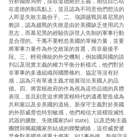
分析國際局勢，採取道德絕對主義，相信自己站
在道德的制高點上，並且認為不同意他們想法的
人即是失敗主義份子。二、強調越戰與慕尼黑的
教訓，認為越戰的失敗是由於美國缺乏使用武力
意志，而慕尼黑的經驗告訴世人先制的軍事行動
是合理的。千萬不要輕忽美國的單極力量，並要
將軍事力量作為外交政策的首選，而非最後手
段。三、輕視傳統的外交機制，例如國與國的談
判以及現實主義的權力平衡分析模式，他們對於
非軍事的多邊組織與國際條約、協定等沒有好
感，認為只有單邊主義才能展現出美國人的品
德。四、將雷根政府的作為視為這些品德的具體
表現，並且刻意追求將雷根時代的遺產塑造成為
共和黨以及全美國的道統。新保守主義對於美國
的外部威脅也特別敏感，他們相信大規模毀滅性
武器的擴散、失敗國家(fail state)、以及恐怖主義
團體與獨裁國家所結成的聯繫網絡，這些威脅遲
早會對美國造成重大傷害。911事件後，新保守主