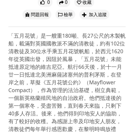
0
0
收藏
問題回報
檢舉
加入追蹤
「五月花號」是一艘重180噸、長27公尺的木製帆
船，載滿對英國國教派不滿的清教徒，約有102位
清教徒及30位水手乘五月花號帆船，於西元1620
年從英國出發，因阻於風暴，「五月花號」未能
抵達原定地的維吉尼亞。航行66天後，於十一月
廿一日抵達北美洲麻薩諸塞州的普利茅斯，在登
岸之前，草擬《五月花號公約》（Mayflower 
Compact），作為管理的法治基礎，樹立典範，
一個新英格蘭殖民地的自治政府。他們抵達後的
第一個寒冬，受盡苦難，直到春天來臨，只剩下
40多人存活。後來，他們得到印地安人的協助，
有了較好的收穫。為感謝上帝及印地安人朋友，
清教徒們每年舉行感恩歡慶，在黎明時鳴放禮