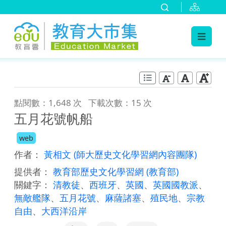
:::
跳到主要內容
:::
點閱數：1,648 次
下載次數：15 次
五月花號帆船
web
作者：
黃相文
(師大歷史文化學習網內容團隊)
提供者：
教育部歷史文化學習網
(教育部)
關鍵字：
清教徒
、
西班牙
、
英國
、
英國國教派
、
無敵艦隊
、
五月花號
、
麻薩諸塞
、
殖民地
、
宗教
自由
、
大西洋沿岸