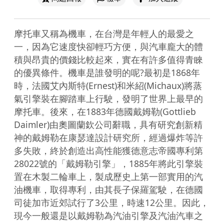
摩托車又稱為機車，在台灣是年輕人的最愛之
一，因為它速度快卻輕巧方便，與汽車龐大的體
積與昂貴的價錢比較起來，實在有許多值得青睞
的優異條件。機車是誰發明的呢?最初是1868年
時，法國艾內斯特(Ernest)和米紹(Michaux)將蒸
氣引擎裝在腳踏車上行駛，發明了世界上最早的
摩托車。後來，在1883年德國戴姆勒(Gottlieb 
Daimler)由奧圖蘭欽公司辭職，具有研究創新精
神的戴姆勒在康瑟達設計研究所，經過爆炸等許
多失敗，終於創造出高性能獲德意志帝國專利第
28022號的「戴姆勒引擎」，1885年將此引擎裝
置在木製二輪車上，製成歷史上第一部實用的汽
油機車，取得專利，由其長子保羅駕駛，在德國
司徒加市近郊試行了3公里，時速12公里。因此，
現今一般還是以戴姆勒為汽油引擎及汽油汽車之