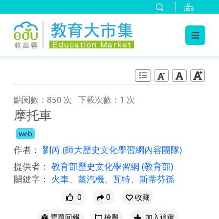
:::
跳到主要內容
:::
點閱數：850 次
下載次數：1 次
摩托車
web
作者：
劉芮
(師大歷史文化學習網內容團隊)
提供者：
教育部歷史文化學習網
(教育部)
關鍵字：
火車
、
蒸汽機
、
瓦特
、
斯蒂芬孫
0
0
收藏
問題回報
檢舉
加入追蹤