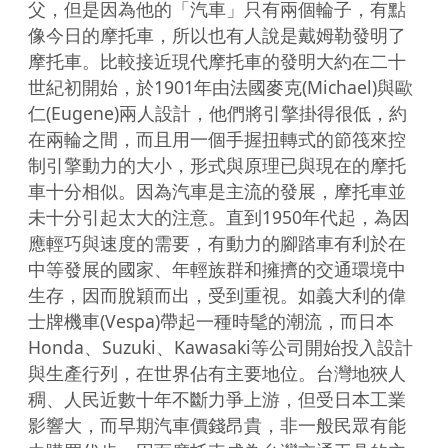
父，但是因為他的「汽車」只有兩個輪子，有點
像今日的摩托車，所以也有人說是戴姆勒發明了
摩托車。比較接近現代摩托車的發明大約在二十
世紀初開始，於1901年由法國麥克(Michael)與歐
仁(Eugene)兩人設計，他們將引擎掛得很低，約
在兩輪之間，而且用一個手握扭轉式的節筏來控
制引擎動力的大小，形式與原理已與現在的摩托
車十分相似。因為汽車是主流的發展，摩托車並
未十分引起太大的注意。直到1950年代起，為因
應輕巧與速度的需要，有動力的腳踏車有利於在
中等發展的國家、年輕族群和擁擠的交通環境中
生存，因而脫穎而出，受到重視。如義大利的偉
士牌機車(Vespa)帶起一種時髦的潮流，而日本
Honda、Suzuki、Kawasaki等公司開始投入設計
與生產行列，在世界佔有主要地位。台灣地狹人
稠、人民近數十年不斷力爭上游，但受日本工業
影響大，而早期汽車價錢昂貴，非一般民眾有能