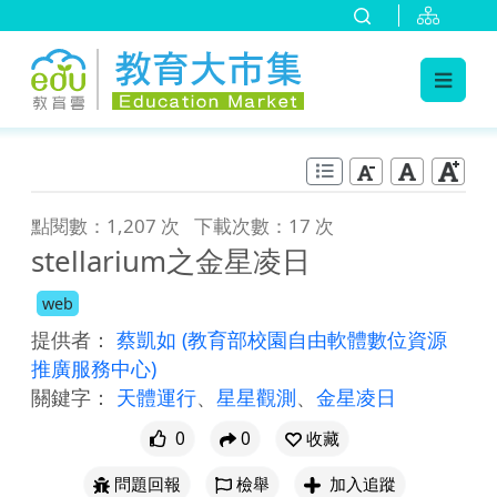
:::
跳到主要內容
:::
點閱數：1,207 次
下載次數：17 次
stellarium之金星凌日
web
提供者：
蔡凱如
(教育部校園自由軟體數位資源
推廣服務中心)
關鍵字：
天體運行
、
星星觀測
、
金星凌日
0
0
收藏
問題回報
檢舉
加入追蹤