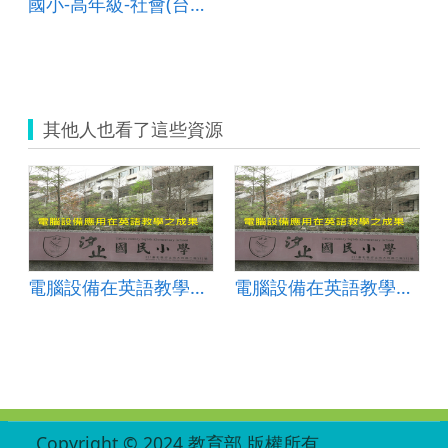
國小-高年級-社會(台灣的城鄉與區域)-B-混成教學-花蓮縣稻香國小-林淑娟老師
其他人也看了這些資源
電腦設備在英語教學應用
電腦設備在英語教學應用
:::
Copyright © 2024 教育部 版權所有