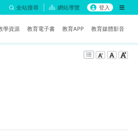
全站搜尋
網站導覽
登入
b教學資源
教育電子書
教育APP
教育媒體影音