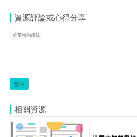
字
母
資源評論或心得分享
翻
翻
樂.pdf
發表
相關資源