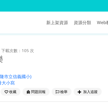
新上架資源
資源分類
We
下載次數：105 次
樂
基隆市立信義國小)
母大小寫
收藏
問題回報
檢舉
加入追蹤