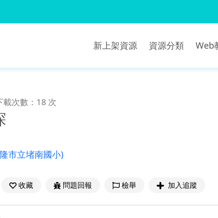
新上架資源
資源分類
We
下載次數：18 次
探
基隆市立堵南國小)
收藏
問題回報
檢舉
加入追蹤