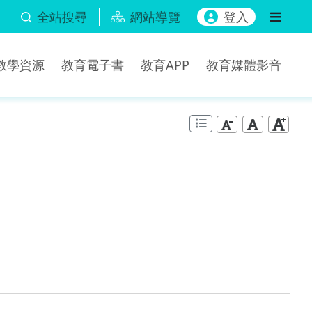
全站搜尋
網站導覽
登入
b教學資源
教育電子書
教育APP
教育媒體影音