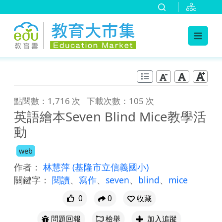
:::
跳到主要內容
:::
點閱數：1,716 次
下載次數：105 次
英語繪本Seven Blind Mice教學活
動
web
作者：
林慧萍
(基隆市立信義國小)
關鍵字：
閱讀
、
寫作
、
seven
、
blind
、
mice
0
0
收藏
問題回報
檢舉
加入追蹤