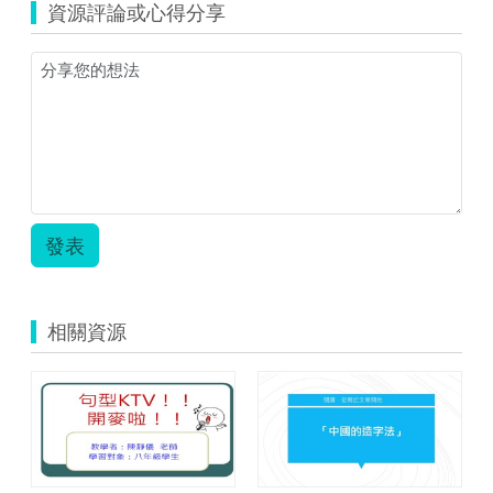
資源評論或心得分享
繪
本
Seven
Blind
Mice
教
學
活
動.pdf
發表
相關資源