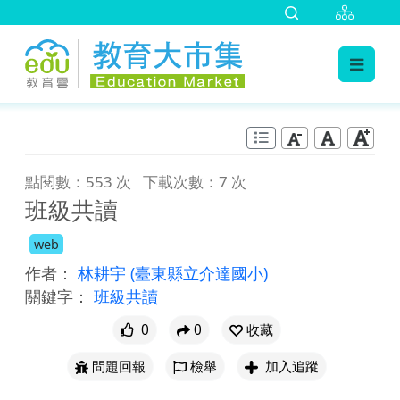
:::
跳到主要內容
:::
點閱數：553 次
下載次數：7 次
班級共讀
web
作者：
林耕宇
(臺東縣立介達國小)
關鍵字：
班級共讀
0
0
收藏
問題回報
檢舉
加入追蹤