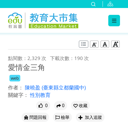
:::
跳到主要內容
:::
點閱數：2,329 次
下載次數：190 次
愛情金三角
web
作者：
陳曉盈
(臺東縣立都蘭國中)
關鍵字：
性別教育
0
0
收藏
問題回報
檢舉
加入追蹤