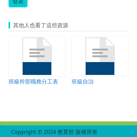
發表
_20121103.zip
其他人也看了這些資源
3
會 社會互動、團體與規範
班級幹部職務分工表
班級自治
:::
Copyright © 2024 教育部 版權所有