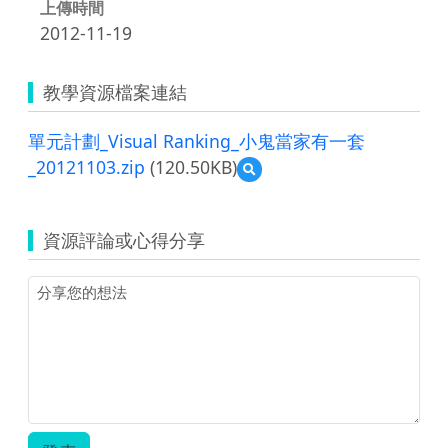
上傳時間
2012-11-19
教學資源檔案連結
單元計劃_Visual Ranking_小鬼當家有一套
_20121103.zip
(120.50KB)
預
覽
單
元
資源評論或心得分享
計
劃
_Visual
Ranking_
小
鬼
當
家
有
一
套