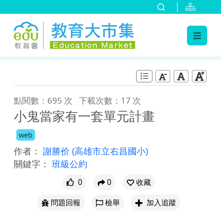
:::
跳到主要內容
:::
點閱數：695 次
下載次數：17 次
小鬼當家有一套單元計畫
web
作者：
謝勝价
(高雄市立右昌國小)
關鍵字：
班級公約
0
0
收藏
問題回報
檢舉
加入追蹤