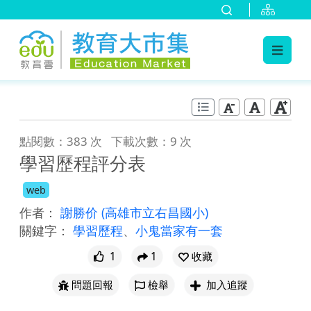
:::
跳到主要內容
:::
點閱數：383 次
下載次數：9 次
學習歷程評分表
web
作者：
謝勝价
(高雄市立右昌國小)
關鍵字：
學習歷程
、
小鬼當家有一套
1
1
收藏
問題回報
檢舉
加入追蹤